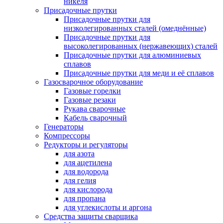
никеля
Присадочные прутки
Присадочные прутки для
низколегированных сталей (омеднённые)
Присадочные прутки для
высоколегированных (нержавеющих) сталей
Присадочные прутки для алюминиевых
сплавов
Присадочные прутки для меди и её сплавов
Газосварочное оборудование
Газовые горелки
Газовые резаки
Рукава сварочные
Кабель сварочный
Генераторы
Компрессоры
Редукторы и регуляторы
для азота
для ацетилена
для водорода
для гелия
для кислорода
для пропана
для углекислоты и аргона
Средства защиты сварщика