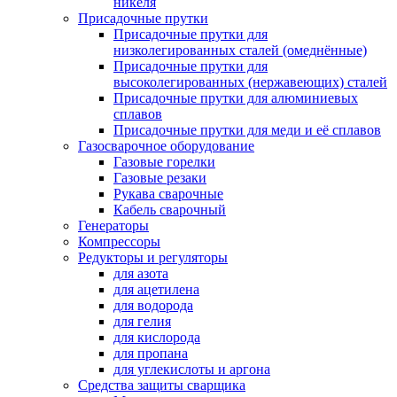
никеля
Присадочные прутки
Присадочные прутки для
низколегированных сталей (омеднённые)
Присадочные прутки для
высоколегированных (нержавеющих) сталей
Присадочные прутки для алюминиевых
сплавов
Присадочные прутки для меди и её сплавов
Газосварочное оборудование
Газовые горелки
Газовые резаки
Рукава сварочные
Кабель сварочный
Генераторы
Компрессоры
Редукторы и регуляторы
для азота
для ацетилена
для водорода
для гелия
для кислорода
для пропана
для углекислоты и аргона
Средства защиты сварщика