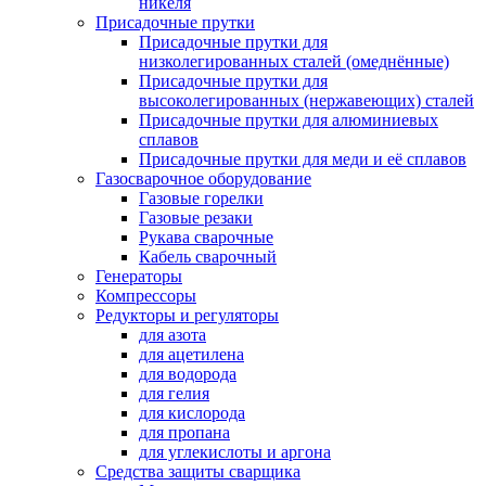
никеля
Присадочные прутки
Присадочные прутки для
низколегированных сталей (омеднённые)
Присадочные прутки для
высоколегированных (нержавеющих) сталей
Присадочные прутки для алюминиевых
сплавов
Присадочные прутки для меди и её сплавов
Газосварочное оборудование
Газовые горелки
Газовые резаки
Рукава сварочные
Кабель сварочный
Генераторы
Компрессоры
Редукторы и регуляторы
для азота
для ацетилена
для водорода
для гелия
для кислорода
для пропана
для углекислоты и аргона
Средства защиты сварщика