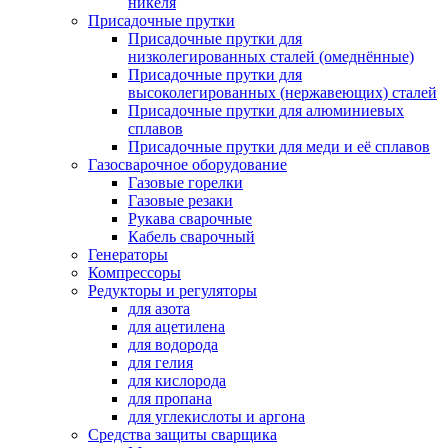
никеля
Присадочные прутки
Присадочные прутки для
низколегированных сталей (омеднённые)
Присадочные прутки для
высоколегированных (нержавеющих) сталей
Присадочные прутки для алюминиевых
сплавов
Присадочные прутки для меди и её сплавов
Газосварочное оборудование
Газовые горелки
Газовые резаки
Рукава сварочные
Кабель сварочный
Генераторы
Компрессоры
Редукторы и регуляторы
для азота
для ацетилена
для водорода
для гелия
для кислорода
для пропана
для углекислоты и аргона
Средства защиты сварщика