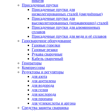
никеля
Присадочные прутки
Присадочные прутки для
низколегированных сталей (омеднённые)
Присадочные прутки для
высоколегированных (нержавеющих) сталей
Присадочные прутки для алюминиевых
сплавов
Присадочные прутки для меди и её сплавов
Газосварочное оборудование
Газовые горелки
Газовые резаки
Рукава сварочные
Кабель сварочный
Генераторы
Компрессоры
Редукторы и регуляторы
для азота
для ацетилена
для водорода
для гелия
для кислорода
для пропана
для углекислоты и аргона
Средства защиты сварщика