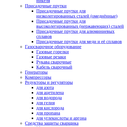
никеля
Присадочные прутки
Присадочные прутки для
низколегированных сталей (омеднённые)
Присадочные прутки для
высоколегированных (нержавеющих) сталей
Присадочные прутки для алюминиевых
сплавов
Присадочные прутки для меди и её сплавов
Газосварочное оборудование
Газовые горелки
Газовые резаки
Рукава сварочные
Кабель сварочный
Генераторы
Компрессоры
Редукторы и регуляторы
для азота
для ацетилена
для водорода
для гелия
для кислорода
для пропана
для углекислоты и аргона
Средства защиты сварщика