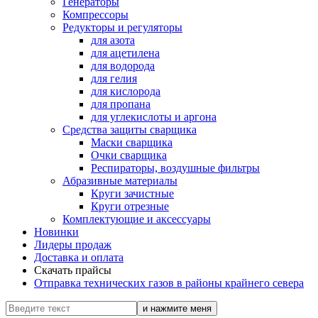
Генераторы
Компрессоры
Редукторы и регуляторы
для азота
для ацетилена
для водорода
для гелия
для кислорода
для пропана
для углекислоты и аргона
Средства защиты сварщика
Маски сварщика
Очки сварщика
Респираторы, воздушные фильтры
Абразивные материалы
Круги зачистные
Круги отрезные
Комплектующие и аксессуары
Новинки
Лидеры продаж
Доставка и оплата
Скачать прайсы
Отправка технических газов в районы крайнего севера