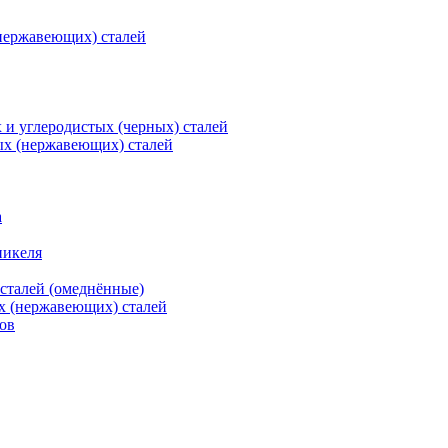
нержавеющих) сталей
и углеродистых (черных) сталей
ых (нержавеющих) сталей
а
никеля
сталей (омеднённые)
х (нержавеющих) сталей
ов