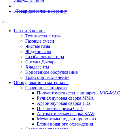
zakaz@skand.ru
Товар добавлен в корзину
0
Газы и Баллоны
Технические газы
Газовые смеси
Чистые газы
Жидкие газы
Газобаллонная тара
Сосуды Дьюара
Хладагенты
Криогенное оборудование
Транспорт и хранение
Оборудование и материалы
Сварочные аппараты
Полуавтоматические аппараты MiG-MAG
Ручная дуговая сварка MMA
Аргонодуговая сварка TIG
Плазменная резка CUT
Автоматическая сварка SAW
Механизмы подачи проволоки
Блоки водяного охлаждения