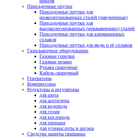
никеля
Присадочные прутки
Присадочные прутки для
низколегированных сталей (омеднённые)
Присадочные прутки для
высоколегированных (нержавеющих) сталей
Присадочные прутки для алюминиевых
сплавов
Присадочные прутки для меди и её сплавов
Газосварочное оборудование
Газовые горелки
Газовые резаки
Рукава сварочные
Кабель сварочный
Генераторы
Компрессоры
Редукторы и регуляторы
для азота
для ацетилена
для водорода
для гелия
для кислорода
для пропана
для углекислоты и аргона
Средства защиты сварщика