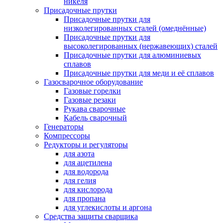
никеля
Присадочные прутки
Присадочные прутки для
низколегированных сталей (омеднённые)
Присадочные прутки для
высоколегированных (нержавеющих) сталей
Присадочные прутки для алюминиевых
сплавов
Присадочные прутки для меди и её сплавов
Газосварочное оборудование
Газовые горелки
Газовые резаки
Рукава сварочные
Кабель сварочный
Генераторы
Компрессоры
Редукторы и регуляторы
для азота
для ацетилена
для водорода
для гелия
для кислорода
для пропана
для углекислоты и аргона
Средства защиты сварщика