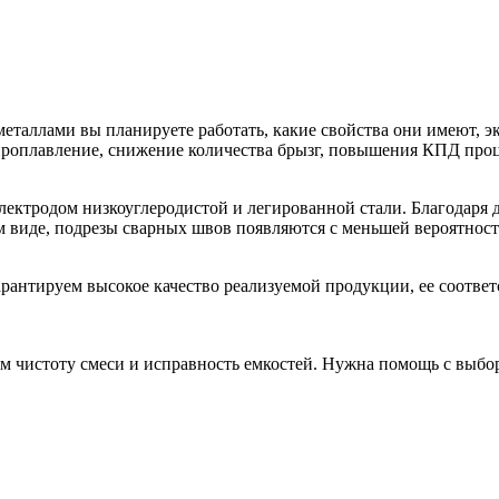
металлами вы планируете работать, какие свойства они имеют, э
проплавление, снижение количества брызг, повышения КПД проц
ектродом низкоуглеродистой и легированной стали. Благодаря д
м виде, подрезы сварных швов появляются с меньшей вероятность
арантируем высокое качество реализуемой продукции, ее соответ
ем чистоту смеси и исправность емкостей. Нужна помощь с выбо