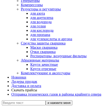
Генераторы
Компрессоры
Редукторы и регуляторы
для азота
для ацетилена
для водорода
для гелия
для кислорода
для пропана
для углекислоты и аргона
Средства защиты сварщика
Маски сварщика
Очки сварщика
Респираторы, воздушные фильтры
Абразивные материалы
Круги зачистные
Круги отрезные
Комплектующие и аксессуары
Новинки
Лидеры продаж
Доставка и оплата
Скачать прайсы
Отправка технических газов в районы крайнего севера