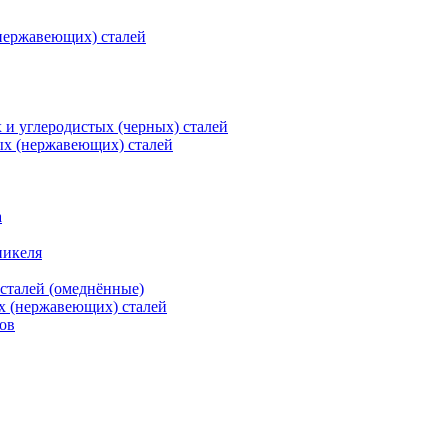
нержавеющих) сталей
и углеродистых (черных) сталей
ых (нержавеющих) сталей
а
никеля
сталей (омеднённые)
х (нержавеющих) сталей
ов