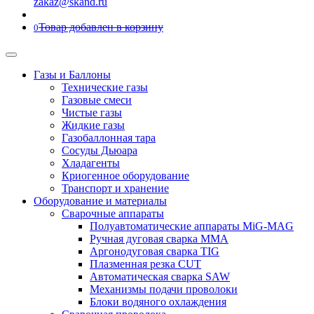
zakaz@skand.ru
Товар добавлен в корзину
0
Газы и Баллоны
Технические газы
Газовые смеси
Чистые газы
Жидкие газы
Газобаллонная тара
Сосуды Дьюара
Хладагенты
Криогенное оборудование
Транспорт и хранение
Оборудование и материалы
Сварочные аппараты
Полуавтоматические аппараты MiG-MAG
Ручная дуговая сварка MMA
Аргонодуговая сварка TIG
Плазменная резка CUT
Автоматическая сварка SAW
Механизмы подачи проволоки
Блоки водяного охлаждения