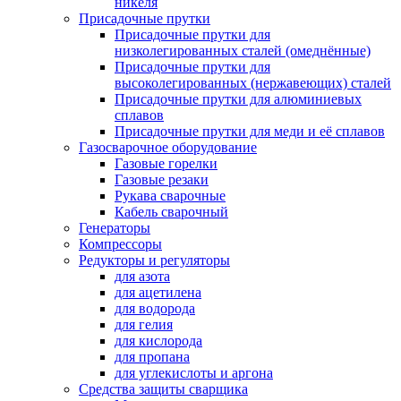
никеля
Присадочные прутки
Присадочные прутки для
низколегированных сталей (омеднённые)
Присадочные прутки для
высоколегированных (нержавеющих) сталей
Присадочные прутки для алюминиевых
сплавов
Присадочные прутки для меди и её сплавов
Газосварочное оборудование
Газовые горелки
Газовые резаки
Рукава сварочные
Кабель сварочный
Генераторы
Компрессоры
Редукторы и регуляторы
для азота
для ацетилена
для водорода
для гелия
для кислорода
для пропана
для углекислоты и аргона
Средства защиты сварщика