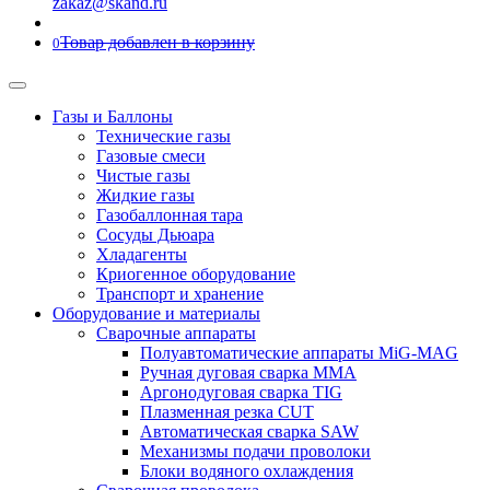
zakaz@skand.ru
Товар добавлен в корзину
0
Газы и Баллоны
Технические газы
Газовые смеси
Чистые газы
Жидкие газы
Газобаллонная тара
Сосуды Дьюара
Хладагенты
Криогенное оборудование
Транспорт и хранение
Оборудование и материалы
Сварочные аппараты
Полуавтоматические аппараты MiG-MAG
Ручная дуговая сварка MMA
Аргонодуговая сварка TIG
Плазменная резка CUT
Автоматическая сварка SAW
Механизмы подачи проволоки
Блоки водяного охлаждения