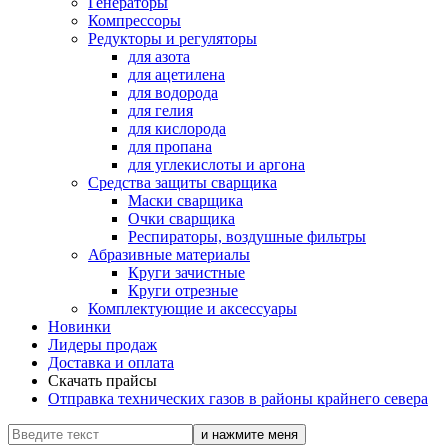
Генераторы
Компрессоры
Редукторы и регуляторы
для азота
для ацетилена
для водорода
для гелия
для кислорода
для пропана
для углекислоты и аргона
Средства защиты сварщика
Маски сварщика
Очки сварщика
Респираторы, воздушные фильтры
Абразивные материалы
Круги зачистные
Круги отрезные
Комплектующие и аксессуары
Новинки
Лидеры продаж
Доставка и оплата
Скачать прайсы
Отправка технических газов в районы крайнего севера