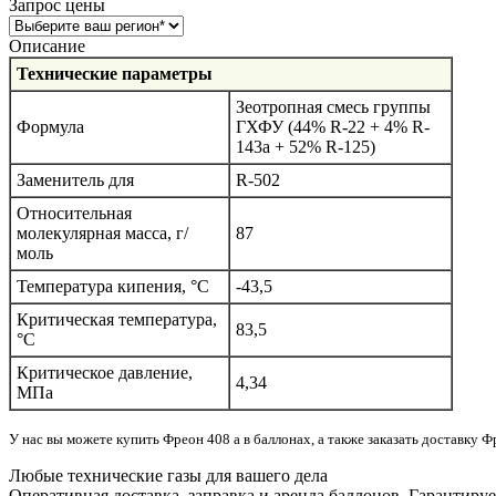
Запрос цены
Описание
Технические параметры
Зеотропная смесь группы
Формула
ГХФУ (44% R-22 + 4% R-
143a + 52% R-125)
Заменитель для
R-502
Относительная
молекулярная масса, г/
87
моль
Температура кипения, °C
-43,5
Критическая температура,
83,5
°C
Критическое давление,
4,34
МПа
У нас вы можете купить Фреон 408 a в баллонах, а также заказать доставку Ф
Любые технические газы для вашего дела
Оперативная доставка, заправка и аренда баллонов. Гарантиру