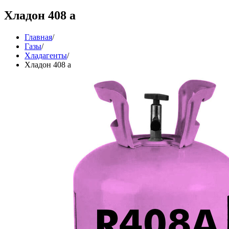
Хладон 408 a
Главная
/
Газы
/
Хладагенты
/
Хладон 408 a