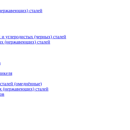
нержавеющих) сталей
и углеродистых (черных) сталей
ых (нержавеющих) сталей
а
никеля
сталей (омеднённые)
х (нержавеющих) сталей
ов