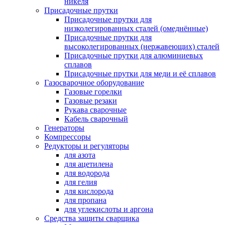
никеля
Присадочные прутки
Присадочные прутки для
низколегированных сталей (омеднённые)
Присадочные прутки для
высоколегированных (нержавеющих) сталей
Присадочные прутки для алюминиевых
сплавов
Присадочные прутки для меди и её сплавов
Газосварочное оборудование
Газовые горелки
Газовые резаки
Рукава сварочные
Кабель сварочный
Генераторы
Компрессоры
Редукторы и регуляторы
для азота
для ацетилена
для водорода
для гелия
для кислорода
для пропана
для углекислоты и аргона
Средства защиты сварщика