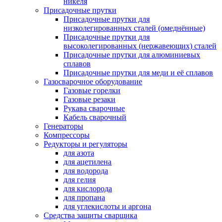
никеля
Присадочные прутки
Присадочные прутки для
низколегированных сталей (омеднённые)
Присадочные прутки для
высоколегированных (нержавеющих) сталей
Присадочные прутки для алюминиевых
сплавов
Присадочные прутки для меди и её сплавов
Газосварочное оборудование
Газовые горелки
Газовые резаки
Рукава сварочные
Кабель сварочный
Генераторы
Компрессоры
Редукторы и регуляторы
для азота
для ацетилена
для водорода
для гелия
для кислорода
для пропана
для углекислоты и аргона
Средства защиты сварщика