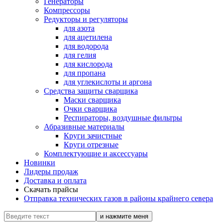
Генераторы
Компрессоры
Редукторы и регуляторы
для азота
для ацетилена
для водорода
для гелия
для кислорода
для пропана
для углекислоты и аргона
Средства защиты сварщика
Маски сварщика
Очки сварщика
Респираторы, воздушные фильтры
Абразивные материалы
Круги зачистные
Круги отрезные
Комплектующие и аксессуары
Новинки
Лидеры продаж
Доставка и оплата
Скачать прайсы
Отправка технических газов в районы крайнего севера