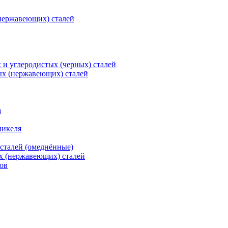
нержавеющих) сталей
и углеродистых (черных) сталей
ых (нержавеющих) сталей
а
никеля
сталей (омеднённые)
х (нержавеющих) сталей
ов