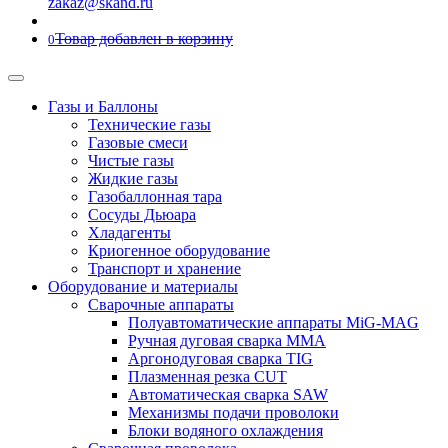
zakaz@skand.ru
Товар добавлен в корзину
0
Газы и Баллоны
Технические газы
Газовые смеси
Чистые газы
Жидкие газы
Газобаллонная тара
Сосуды Дьюара
Хладагенты
Криогенное оборудование
Транспорт и хранение
Оборудование и материалы
Сварочные аппараты
Полуавтоматические аппараты MiG-MAG
Ручная дуговая сварка MMA
Аргонодуговая сварка TIG
Плазменная резка CUT
Автоматическая сварка SAW
Механизмы подачи проволоки
Блоки водяного охлаждения