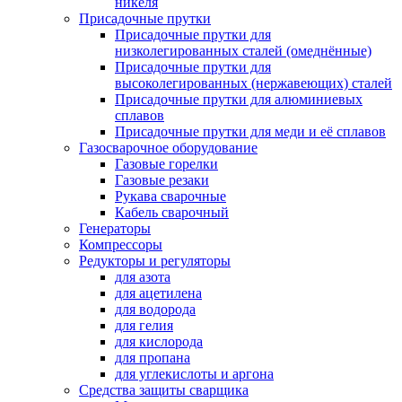
никеля
Присадочные прутки
Присадочные прутки для
низколегированных сталей (омеднённые)
Присадочные прутки для
высоколегированных (нержавеющих) сталей
Присадочные прутки для алюминиевых
сплавов
Присадочные прутки для меди и её сплавов
Газосварочное оборудование
Газовые горелки
Газовые резаки
Рукава сварочные
Кабель сварочный
Генераторы
Компрессоры
Редукторы и регуляторы
для азота
для ацетилена
для водорода
для гелия
для кислорода
для пропана
для углекислоты и аргона
Средства защиты сварщика