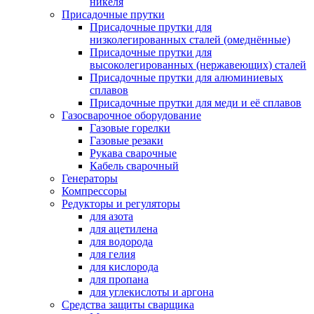
никеля
Присадочные прутки
Присадочные прутки для
низколегированных сталей (омеднённые)
Присадочные прутки для
высоколегированных (нержавеющих) сталей
Присадочные прутки для алюминиевых
сплавов
Присадочные прутки для меди и её сплавов
Газосварочное оборудование
Газовые горелки
Газовые резаки
Рукава сварочные
Кабель сварочный
Генераторы
Компрессоры
Редукторы и регуляторы
для азота
для ацетилена
для водорода
для гелия
для кислорода
для пропана
для углекислоты и аргона
Средства защиты сварщика