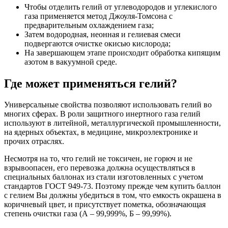
Чтобы отделить гелий от углеводородов и углекислого
газа применяется метод Джоуля-Томсона с
предварительным охлаждением газа;
Затем водородная, неонная и гелиевая смеси
подвергаются очистке окисью кислорода;
На завершающем этапе происходит обработка кипящим
азотом в вакуумной среде.
Где может применяться гелий?
Универсальные свойства позволяют использовать гелий во
многих сферах. В роли защитного инертного газа гелий
используют в литейной, металлургической промышленности,
на ядерных объектах, в медицине, микроэлектронике и
прочих отраслях.
Несмотря на то, что гелий не токсичен, не горюч и не
взрывоопасен, его перевозка должна осуществляться в
специальных баллонах из стали изготовленных с учетом
стандартов ГОСТ 949-73. Поэтому прежде чем купить баллон
с гелием Вы должны убедиться в том, что емкость окрашена в
коричневый цвет, и присутствует пометка, обозначающая
степень очистки газа (А – 99,999%, Б – 99,99%).