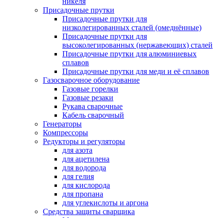
никеля
Присадочные прутки
Присадочные прутки для
низколегированных сталей (омеднённые)
Присадочные прутки для
высоколегированных (нержавеющих) сталей
Присадочные прутки для алюминиевых
сплавов
Присадочные прутки для меди и её сплавов
Газосварочное оборудование
Газовые горелки
Газовые резаки
Рукава сварочные
Кабель сварочный
Генераторы
Компрессоры
Редукторы и регуляторы
для азота
для ацетилена
для водорода
для гелия
для кислорода
для пропана
для углекислоты и аргона
Средства защиты сварщика