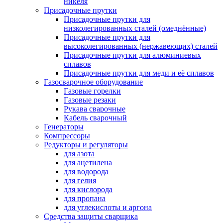
никеля
Присадочные прутки
Присадочные прутки для
низколегированных сталей (омеднённые)
Присадочные прутки для
высоколегированных (нержавеющих) сталей
Присадочные прутки для алюминиевых
сплавов
Присадочные прутки для меди и её сплавов
Газосварочное оборудование
Газовые горелки
Газовые резаки
Рукава сварочные
Кабель сварочный
Генераторы
Компрессоры
Редукторы и регуляторы
для азота
для ацетилена
для водорода
для гелия
для кислорода
для пропана
для углекислоты и аргона
Средства защиты сварщика