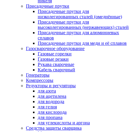
никеля
Присадочные прутки
Присадочные прутки для
низколегированных сталей (омеднённые)
Присадочные прутки для
высоколегированных (нержавеющих) сталей
Присадочные прутки для алюминиевых
сплавов
Присадочные прутки для меди и её сплавов
Газосварочное оборудование
Газовые горелки
Газовые резаки
Рукава сварочные
Кабель сварочный
Генераторы
Компрессоры
Редукторы и регуляторы
для азота
для ацетилена
для водорода
для гелия
для кислорода
для пропана
для углекислоты и аргона
Средства защиты сварщика