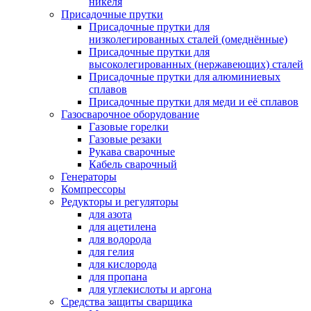
никеля
Присадочные прутки
Присадочные прутки для
низколегированных сталей (омеднённые)
Присадочные прутки для
высоколегированных (нержавеющих) сталей
Присадочные прутки для алюминиевых
сплавов
Присадочные прутки для меди и её сплавов
Газосварочное оборудование
Газовые горелки
Газовые резаки
Рукава сварочные
Кабель сварочный
Генераторы
Компрессоры
Редукторы и регуляторы
для азота
для ацетилена
для водорода
для гелия
для кислорода
для пропана
для углекислоты и аргона
Средства защиты сварщика