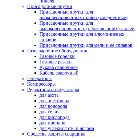
никеля
Присадочные прутки
Присадочные прутки для
низколегированных сталей (омеднённые)
Присадочные прутки для
высоколегированных (нержавеющих) сталей
Присадочные прутки для алюминиевых
сплавов
Присадочные прутки для меди и её сплавов
Газосварочное оборудование
Газовые горелки
Газовые резаки
Рукава сварочные
Кабель сварочный
Генераторы
Компрессоры
Редукторы и регуляторы
для азота
для ацетилена
для водорода
для гелия
для кислорода
для пропана
для углекислоты и аргона
Средства защиты сварщика