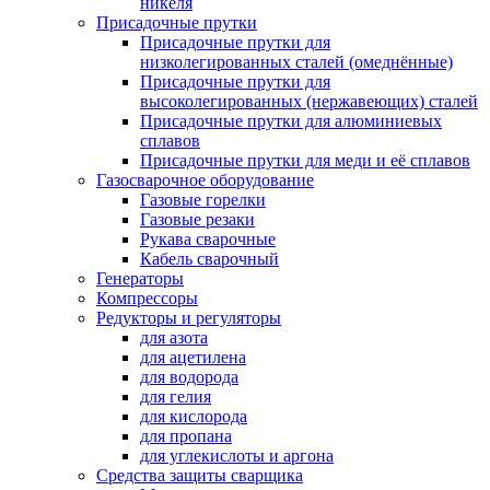
никеля
Присадочные прутки
Присадочные прутки для
низколегированных сталей (омеднённые)
Присадочные прутки для
высоколегированных (нержавеющих) сталей
Присадочные прутки для алюминиевых
сплавов
Присадочные прутки для меди и её сплавов
Газосварочное оборудование
Газовые горелки
Газовые резаки
Рукава сварочные
Кабель сварочный
Генераторы
Компрессоры
Редукторы и регуляторы
для азота
для ацетилена
для водорода
для гелия
для кислорода
для пропана
для углекислоты и аргона
Средства защиты сварщика