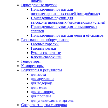
никеля
Присадочные прутки
Присадочные прутки для
низколегированных сталей (омеднённые)
Присадочные прутки для
высоколегированных (нержавеющих) сталей
Присадочные прутки для алюминиевых
сплавов
Присадочные прутки для меди и её сплавов
Газосварочное оборудование
Газовые горелки
Газовые резаки
Рукава сварочные
Кабель сварочный
Генераторы
Компрессоры
Редукторы и регуляторы
для азота
для ацетилена
для водорода
для гелия
для кислорода
для пропана
для углекислоты и аргона
Средства защиты сварщика