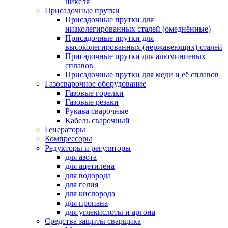
никеля
Присадочные прутки
Присадочные прутки для
низколегированных сталей (омеднённые)
Присадочные прутки для
высоколегированных (нержавеющих) сталей
Присадочные прутки для алюминиевых
сплавов
Присадочные прутки для меди и её сплавов
Газосварочное оборудование
Газовые горелки
Газовые резаки
Рукава сварочные
Кабель сварочный
Генераторы
Компрессоры
Редукторы и регуляторы
для азота
для ацетилена
для водорода
для гелия
для кислорода
для пропана
для углекислоты и аргона
Средства защиты сварщика