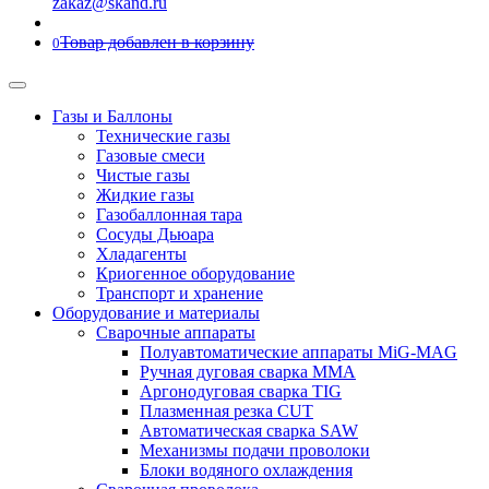
zakaz@skand.ru
Товар добавлен в корзину
0
Газы и Баллоны
Технические газы
Газовые смеси
Чистые газы
Жидкие газы
Газобаллонная тара
Сосуды Дьюара
Хладагенты
Криогенное оборудование
Транспорт и хранение
Оборудование и материалы
Сварочные аппараты
Полуавтоматические аппараты MiG-MAG
Ручная дуговая сварка MMA
Аргонодуговая сварка TIG
Плазменная резка CUT
Автоматическая сварка SAW
Механизмы подачи проволоки
Блоки водяного охлаждения