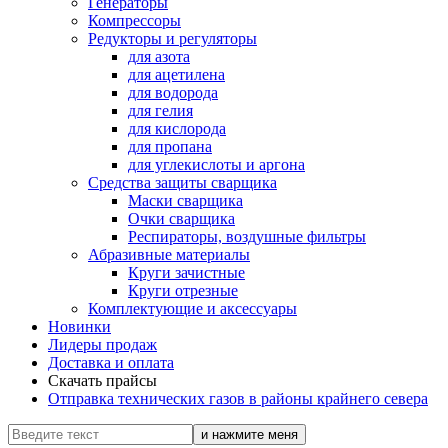
Генераторы
Компрессоры
Редукторы и регуляторы
для азота
для ацетилена
для водорода
для гелия
для кислорода
для пропана
для углекислоты и аргона
Средства защиты сварщика
Маски сварщика
Очки сварщика
Респираторы, воздушные фильтры
Абразивные материалы
Круги зачистные
Круги отрезные
Комплектующие и аксессуары
Новинки
Лидеры продаж
Доставка и оплата
Скачать прайсы
Отправка технических газов в районы крайнего севера