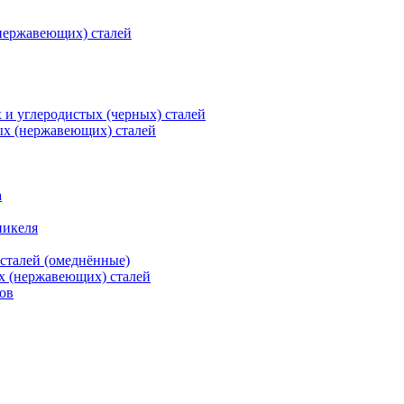
нержавеющих) сталей
и углеродистых (черных) сталей
ых (нержавеющих) сталей
а
никеля
сталей (омеднённые)
х (нержавеющих) сталей
ов