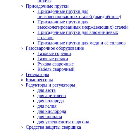
никеля
Присадочные прутки
Присадочные прутки для
низколегированных сталей (омеднённые)
Присадочные прутки для
высоколегированных (нержавеющих) сталей
Присадочные прутки для алюминиевых
сплавов
Присадочные прутки для меди и её сплавов
Газосварочное оборудование
Газовые горелки
Газовые резаки
Рукава сварочные
Кабель сварочный
Генераторы
Компрессоры
Редукторы и регуляторы
для азота
для ацетилена
для водорода
для гелия
для кислорода
для пропана
для углекислоты и аргона
Средства защиты сварщика