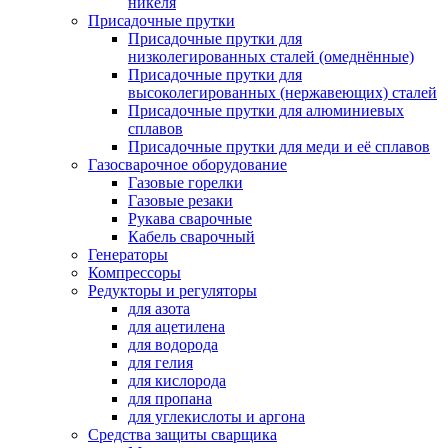
никеля
Присадочные прутки
Присадочные прутки для
низколегированных сталей (омеднённые)
Присадочные прутки для
высоколегированных (нержавеющих) сталей
Присадочные прутки для алюминиевых
сплавов
Присадочные прутки для меди и её сплавов
Газосварочное оборудование
Газовые горелки
Газовые резаки
Рукава сварочные
Кабель сварочный
Генераторы
Компрессоры
Редукторы и регуляторы
для азота
для ацетилена
для водорода
для гелия
для кислорода
для пропана
для углекислоты и аргона
Средства защиты сварщика