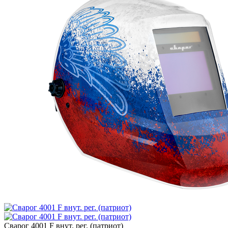
Сварог 4001 F внут. рег. (патриот)