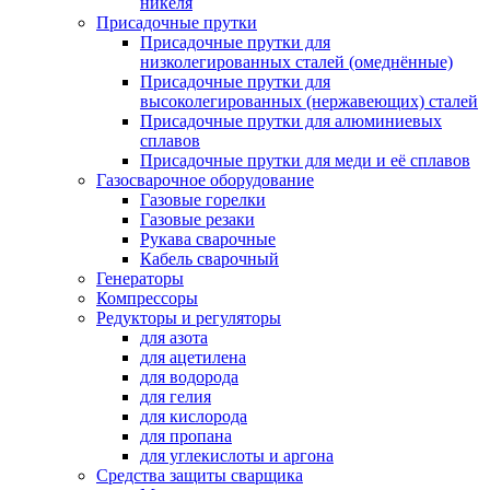
никеля
Присадочные прутки
Присадочные прутки для
низколегированных сталей (омеднённые)
Присадочные прутки для
высоколегированных (нержавеющих) сталей
Присадочные прутки для алюминиевых
сплавов
Присадочные прутки для меди и её сплавов
Газосварочное оборудование
Газовые горелки
Газовые резаки
Рукава сварочные
Кабель сварочный
Генераторы
Компрессоры
Редукторы и регуляторы
для азота
для ацетилена
для водорода
для гелия
для кислорода
для пропана
для углекислоты и аргона
Средства защиты сварщика