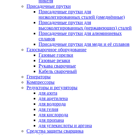
никеля
Присадочные прутки
Присадочные прутки для
низколегированных сталей (омеднённые)
Присадочные прутки для
высоколегированных (нержавеющих) сталей
Присадочные прутки для алюминиевых
сплавов
Присадочные прутки для меди и её сплавов
Газосварочное оборудование
Газовые горелки
Газовые резаки
Рукава сварочные
Кабель сварочный
Генераторы
Компрессоры
Редукторы и регуляторы
для азота
для ацетилена
для водорода
для гелия
для кислорода
для пропана
для углекислоты и аргона
Средства защиты сварщика