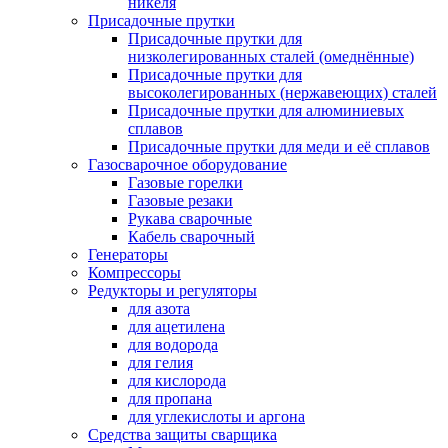
никеля
Присадочные прутки
Присадочные прутки для
низколегированных сталей (омеднённые)
Присадочные прутки для
высоколегированных (нержавеющих) сталей
Присадочные прутки для алюминиевых
сплавов
Присадочные прутки для меди и её сплавов
Газосварочное оборудование
Газовые горелки
Газовые резаки
Рукава сварочные
Кабель сварочный
Генераторы
Компрессоры
Редукторы и регуляторы
для азота
для ацетилена
для водорода
для гелия
для кислорода
для пропана
для углекислоты и аргона
Средства защиты сварщика