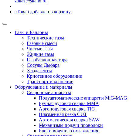
zakaz@skand.ru
Товар добавлен в корзину
0
Газы и Баллоны
Технические газы
Газовые смеси
Чистые газы
Жидкие газы
Газобаллонная тара
Сосуды Дьюара
Хладагенты
Криогенное оборудование
Транспорт и хранение
Оборудование и материалы
Сварочные аппараты
Полуавтоматические аппараты MiG-MAG
Ручная дуговая сварка MMA
Аргонодуговая сварка TIG
Плазменная резка CUT
Автоматическая сварка SAW
Механизмы подачи проволоки
Блоки водяного охлаждения