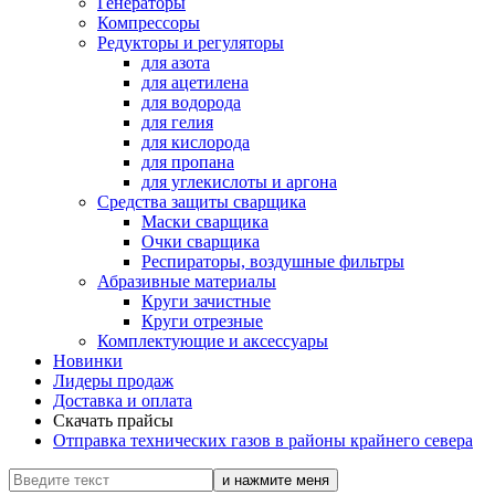
Генераторы
Компрессоры
Редукторы и регуляторы
для азота
для ацетилена
для водорода
для гелия
для кислорода
для пропана
для углекислоты и аргона
Средства защиты сварщика
Маски сварщика
Очки сварщика
Респираторы, воздушные фильтры
Абразивные материалы
Круги зачистные
Круги отрезные
Комплектующие и аксессуары
Новинки
Лидеры продаж
Доставка и оплата
Скачать прайсы
Отправка технических газов в районы крайнего севера