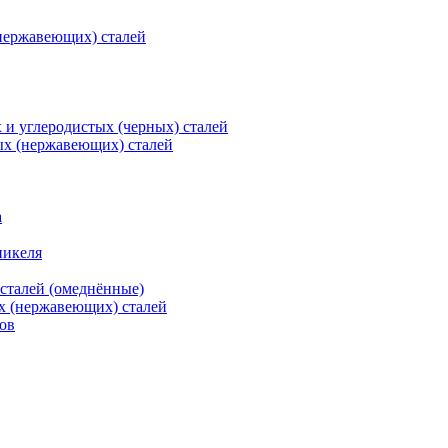
нержавеющих) сталей
и углеродистых (черных) сталей
ых (нержавеющих) сталей
а
никеля
сталей (омеднённые)
х (нержавеющих) сталей
ов