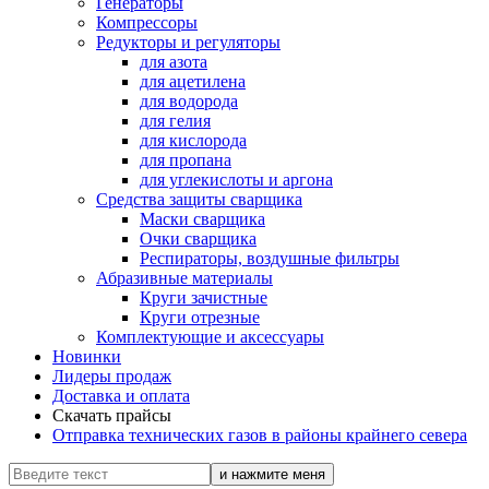
Генераторы
Компрессоры
Редукторы и регуляторы
для азота
для ацетилена
для водорода
для гелия
для кислорода
для пропана
для углекислоты и аргона
Средства защиты сварщика
Маски сварщика
Очки сварщика
Респираторы, воздушные фильтры
Абразивные материалы
Круги зачистные
Круги отрезные
Комплектующие и аксессуары
Новинки
Лидеры продаж
Доставка и оплата
Скачать прайсы
Отправка технических газов в районы крайнего севера