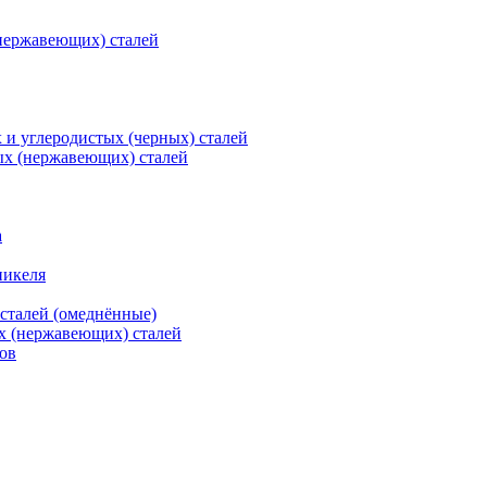
нержавеющих) сталей
и углеродистых (черных) сталей
ых (нержавеющих) сталей
а
никеля
сталей (омеднённые)
х (нержавеющих) сталей
ов