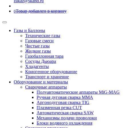
zakaz@skand.ru
Товар добавлен в корзину
0
Газы и Баллоны
Технические газы
Газовые смеси
Чистые газы
Жидкие газы
Газобаллонная тара
Сосуды Дьюара
Хладагенты
Криогенное оборудование
Транспорт и хранение
Оборудование и материалы
Сварочные аппараты
Полуавтоматические аппараты MiG-MAG
Ручная дуговая сварка MMA
Аргонодуговая сварка TIG
Плазменная резка CUT
Автоматическая сварка SAW
Механизмы подачи проволоки
Блоки водяного охлаждения