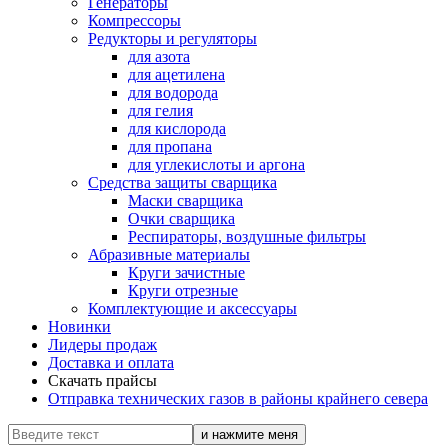
Генераторы
Компрессоры
Редукторы и регуляторы
для азота
для ацетилена
для водорода
для гелия
для кислорода
для пропана
для углекислоты и аргона
Средства защиты сварщика
Маски сварщика
Очки сварщика
Респираторы, воздушные фильтры
Абразивные материалы
Круги зачистные
Круги отрезные
Комплектующие и аксессуары
Новинки
Лидеры продаж
Доставка и оплата
Скачать прайсы
Отправка технических газов в районы крайнего севера