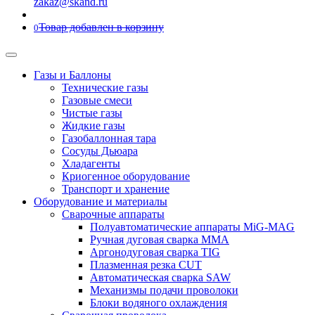
zakaz@skand.ru
Товар добавлен в корзину
0
Газы и Баллоны
Технические газы
Газовые смеси
Чистые газы
Жидкие газы
Газобаллонная тара
Сосуды Дьюара
Хладагенты
Криогенное оборудование
Транспорт и хранение
Оборудование и материалы
Сварочные аппараты
Полуавтоматические аппараты MiG-MAG
Ручная дуговая сварка MMA
Аргонодуговая сварка TIG
Плазменная резка CUT
Автоматическая сварка SAW
Механизмы подачи проволоки
Блоки водяного охлаждения