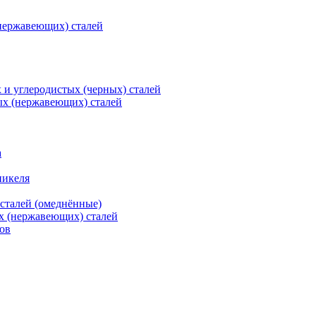
нержавеющих) сталей
и углеродистых (черных) сталей
ых (нержавеющих) сталей
а
никеля
сталей (омеднённые)
х (нержавеющих) сталей
ов