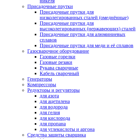
никеля
Присадочные прутки
Присадочные прутки для
низколегированных сталей (омеднённые)
Присадочные прутки для
высоколегированных (нержавеющих) сталей
Присадочные прутки для алюминиевых
сплавов
Присадочные прутки для меди и её сплавов
Газосварочное оборудование
Газовые горелки
Газовые резаки
Рукава сварочные
Кабель сварочный
Генераторы
Компрессоры
Редукторы и регуляторы
для азота
для ацетилена
для водорода
для гелия
для кислорода
для пропана
для углекислоты и аргона
Средства защиты сварщика