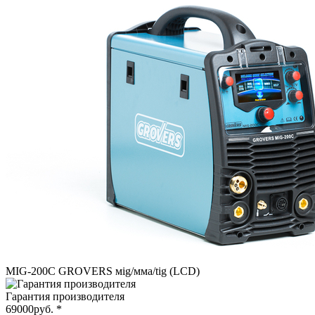
MIG-200С GROVERS мig/мма/tig (LCD)
Гарантия производителя
69000
руб.
*