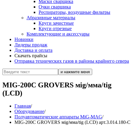
Маски сварщика
Очки сварщика
Респираторы, воздушные фильтры
Абразивные материалы
Круги зачистные
Круги отрезные
Комплектующие и аксессуары
Новинки
Лидеры продаж
Доставка и оплата
Скачать прайсы
Отправка технических газов в районы крайнего севера
MIG-200С GROVERS мig/мма/tig
(LCD)
Главная
/
Оборудование
/
Полуавтоматические аппараты MiG-MAG
/
MIG-200С GROVERS мig/мма/tig (LCD) арт.3.014.180-C