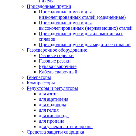
никеля
Присадочные прутки
Присадочные прутки для
низколегированных сталей (омеднённые)
Присадочные прутки для
высоколегированных (нержавеющих) сталей
Присадочные прутки для алюминиевых
сплавов
Присадочные прутки для меди и её сплавов
Газосварочное оборудование
Газовые горелки
Газовые резаки
Рукава сварочные
Кабель сварочный
Генераторы
Компрессоры
Редукторы и регуляторы
для азота
для ацетилена
для водорода
для гелия
для кислорода
для пропана
для углекислоты и аргона
Средства защиты сварщика