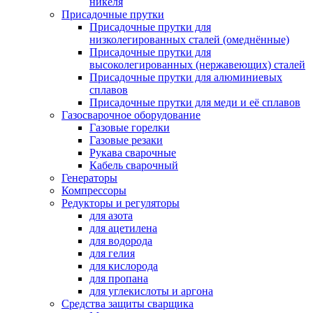
никеля
Присадочные прутки
Присадочные прутки для
низколегированных сталей (омеднённые)
Присадочные прутки для
высоколегированных (нержавеющих) сталей
Присадочные прутки для алюминиевых
сплавов
Присадочные прутки для меди и её сплавов
Газосварочное оборудование
Газовые горелки
Газовые резаки
Рукава сварочные
Кабель сварочный
Генераторы
Компрессоры
Редукторы и регуляторы
для азота
для ацетилена
для водорода
для гелия
для кислорода
для пропана
для углекислоты и аргона
Средства защиты сварщика