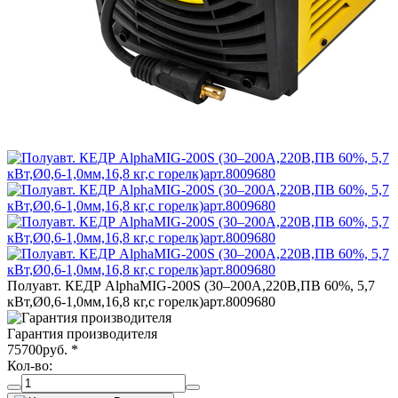
Полуавт. КЕДР AlphaMIG-200S (30–200А,220В,ПВ 60%, 5,7
кВт,Ø0,6-1,0мм,16,8 кг,с горелк)арт.8009680
Гарантия производителя
75700
руб.
*
Кол-во: