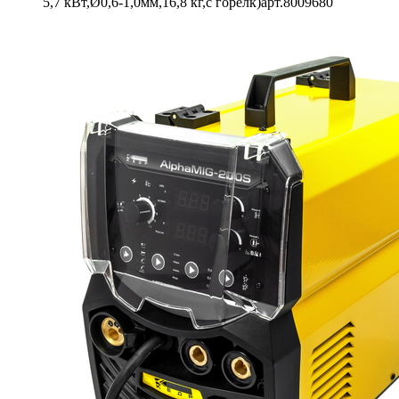
5,7 кВт,Ø0,6-1,0мм,16,8 кг,с горелк)арт.8009680