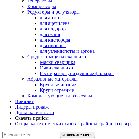
Генераторы
Компрессоры
Редукторы и регуляторы
для азота
для ацетилена
для водорода
для гелия
для кислорода
для пропана
для углекислоты и аргона
Средства защиты сварщика
Маски сварщика
Очки сварщика
Респираторы, воздушные фильтры
Абразивные материалы
Круги зачистные
Круги отрезные
Комплектующие и аксессуары
Новинки
Лидеры продаж
Доставка и оплата
Скачать прайсы
Отправка технических газов в районы крайнего севера