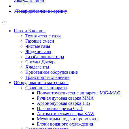
zakaz@skand.ru
Товар добавлен в корзину
0
Газы и Баллоны
Технические газы
Газовые смеси
Чистые газы
Жидкие газы
Газобаллонная тара
Сосуды Дьюара
Хладагенты
Криогенное оборудование
Транспорт и хранение
Оборудование и материалы
Сварочные аппараты
Полуавтоматические аппараты MiG-MAG
Ручная дуговая сварка MMA
Аргонодуговая сварка TIG
Плазменная резка CUT
Автоматическая сварка SAW
Механизмы подачи проволоки
Блоки водяного охлаждения