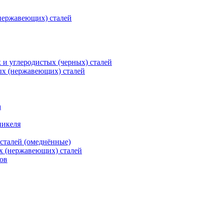
нержавеющих) сталей
и углеродистых (черных) сталей
ых (нержавеющих) сталей
а
никеля
сталей (омеднённые)
х (нержавеющих) сталей
ов