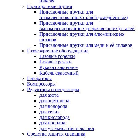
никеля
Присадочные прутки
Присадочные прутки для
низколегированных сталей (омеднённые)
Присадочные прутки для
высоколегированных (нержавеющих) сталей
Присадочные прутки для алюминиевых
сплавов
Присадочные прутки для меди и её сплавов
Газосварочное оборудование
Газовые горелки
Газовые резаки
Рукава сварочные
Кабель сварочный
Генераторы
Компрессоры
Редукторы и регуляторы
для азота
для ацетилена
для водорода
для гелия
для кислорода
для пропана
для углекислоты и аргона
Средства защиты сварщика