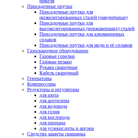
никеля
Присадочные прутки
Присадочные прутки для
низколегированных сталей (омеднённые)
Присадочные прутки для
высоколегированных (нержавеющих) сталей
Присадочные прутки для алюминиевых
сплавов
Присадочные прутки для меди и её сплавов
Газосварочное оборудование
Газовые горелки
Газовые резаки
Рукава сварочные
Кабель сварочный
Генераторы
Компрессоры
Редукторы и регуляторы
для азота
для ацетилена
для водорода
для гелия
для кислорода
для пропана
для углекислоты и аргона
Средства защиты сварщика