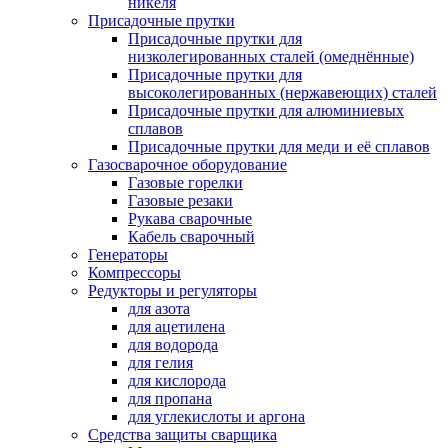
никеля
Присадочные прутки
Присадочные прутки для
низколегированных сталей (омеднённые)
Присадочные прутки для
высоколегированных (нержавеющих) сталей
Присадочные прутки для алюминиевых
сплавов
Присадочные прутки для меди и её сплавов
Газосварочное оборудование
Газовые горелки
Газовые резаки
Рукава сварочные
Кабель сварочный
Генераторы
Компрессоры
Редукторы и регуляторы
для азота
для ацетилена
для водорода
для гелия
для кислорода
для пропана
для углекислоты и аргона
Средства защиты сварщика