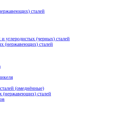
нержавеющих) сталей
и углеродистых (черных) сталей
ых (нержавеющих) сталей
а
никеля
сталей (омеднённые)
х (нержавеющих) сталей
ов