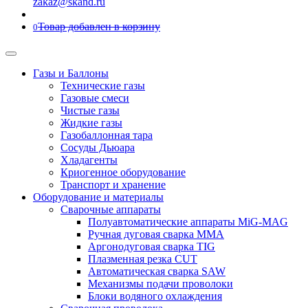
zakaz@skand.ru
Товар добавлен в корзину
0
Газы и Баллоны
Технические газы
Газовые смеси
Чистые газы
Жидкие газы
Газобаллонная тара
Сосуды Дьюара
Хладагенты
Криогенное оборудование
Транспорт и хранение
Оборудование и материалы
Сварочные аппараты
Полуавтоматические аппараты MiG-MAG
Ручная дуговая сварка MMA
Аргонодуговая сварка TIG
Плазменная резка CUT
Автоматическая сварка SAW
Механизмы подачи проволоки
Блоки водяного охлаждения