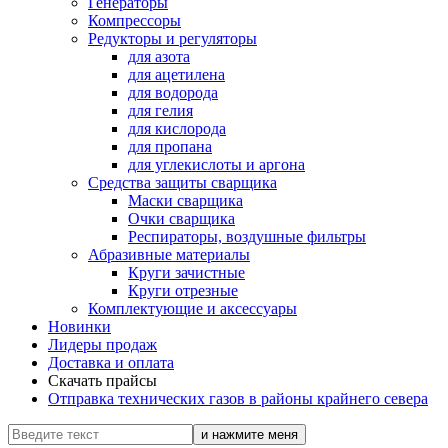
Генераторы
Компрессоры
Редукторы и регуляторы
для азота
для ацетилена
для водорода
для гелия
для кислорода
для пропана
для углекислоты и аргона
Средства защиты сварщика
Маски сварщика
Очки сварщика
Респираторы, воздушные фильтры
Абразивные материалы
Круги зачистные
Круги отрезные
Комплектующие и аксессуары
Новинки
Лидеры продаж
Доставка и оплата
Скачать прайсы
Отправка технических газов в районы крайнего севера