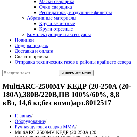
Маски сварщика
Очки сварщика
Респираторы, воздушные фильтры
Абразивные материалы
Круги зачистные
Круги отрезные
Комплектующие и аксессуары
Новинки
Лидеры продаж
Доставка и оплата
Скачать прайсы
Отправка технических газов в районы крайнего севера
MultiARC-2500MV КЕДР (20-250А (20-
180А),380В/220В,ПВ 100%/60%, 8,8
кВт, 14,6 кг,без комп)арт.8012517
Главная
/
Оборудование
/
Ручная дуговая сварка MMA
/
MultiARC-2500MV КЕДР (20-250А (20-