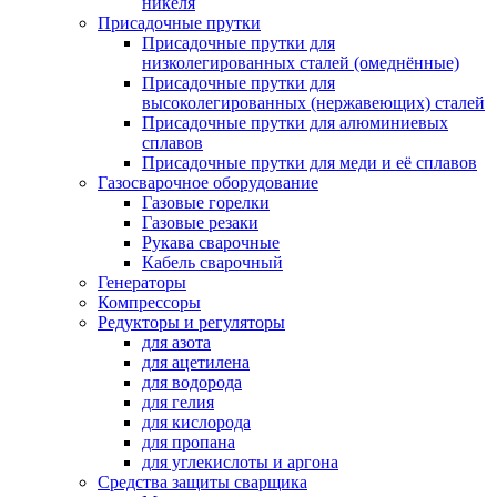
никеля
Присадочные прутки
Присадочные прутки для
низколегированных сталей (омеднённые)
Присадочные прутки для
высоколегированных (нержавеющих) сталей
Присадочные прутки для алюминиевых
сплавов
Присадочные прутки для меди и её сплавов
Газосварочное оборудование
Газовые горелки
Газовые резаки
Рукава сварочные
Кабель сварочный
Генераторы
Компрессоры
Редукторы и регуляторы
для азота
для ацетилена
для водорода
для гелия
для кислорода
для пропана
для углекислоты и аргона
Средства защиты сварщика