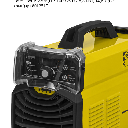
180А),380В/220В,ПВ 100%/60%, 8,8 кВт, 14,6 кг,без
комп)арт.8012517