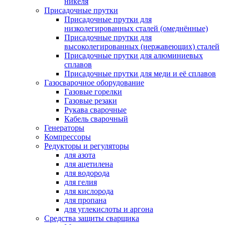
никеля
Присадочные прутки
Присадочные прутки для
низколегированных сталей (омеднённые)
Присадочные прутки для
высоколегированных (нержавеющих) сталей
Присадочные прутки для алюминиевых
сплавов
Присадочные прутки для меди и её сплавов
Газосварочное оборудование
Газовые горелки
Газовые резаки
Рукава сварочные
Кабель сварочный
Генераторы
Компрессоры
Редукторы и регуляторы
для азота
для ацетилена
для водорода
для гелия
для кислорода
для пропана
для углекислоты и аргона
Средства защиты сварщика