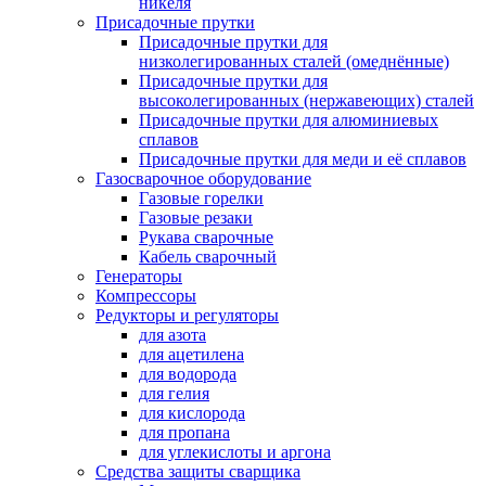
никеля
Присадочные прутки
Присадочные прутки для
низколегированных сталей (омеднённые)
Присадочные прутки для
высоколегированных (нержавеющих) сталей
Присадочные прутки для алюминиевых
сплавов
Присадочные прутки для меди и её сплавов
Газосварочное оборудование
Газовые горелки
Газовые резаки
Рукава сварочные
Кабель сварочный
Генераторы
Компрессоры
Редукторы и регуляторы
для азота
для ацетилена
для водорода
для гелия
для кислорода
для пропана
для углекислоты и аргона
Средства защиты сварщика