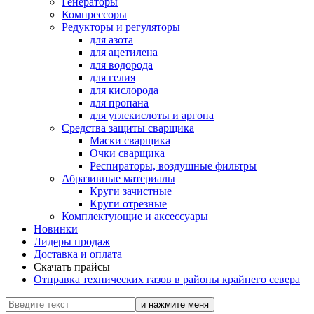
Генераторы
Компрессоры
Редукторы и регуляторы
для азота
для ацетилена
для водорода
для гелия
для кислорода
для пропана
для углекислоты и аргона
Средства защиты сварщика
Маски сварщика
Очки сварщика
Респираторы, воздушные фильтры
Абразивные материалы
Круги зачистные
Круги отрезные
Комплектующие и аксессуары
Новинки
Лидеры продаж
Доставка и оплата
Скачать прайсы
Отправка технических газов в районы крайнего севера