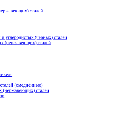
нержавеющих) сталей
и углеродистых (черных) сталей
ых (нержавеющих) сталей
а
никеля
сталей (омеднённые)
х (нержавеющих) сталей
ов