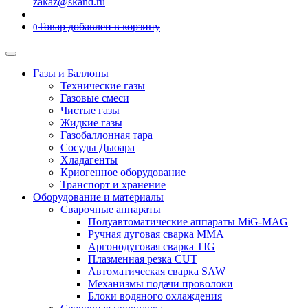
zakaz@skand.ru
Товар добавлен в корзину
0
Газы и Баллоны
Технические газы
Газовые смеси
Чистые газы
Жидкие газы
Газобаллонная тара
Сосуды Дьюара
Хладагенты
Криогенное оборудование
Транспорт и хранение
Оборудование и материалы
Сварочные аппараты
Полуавтоматические аппараты MiG-MAG
Ручная дуговая сварка MMA
Аргонодуговая сварка TIG
Плазменная резка CUT
Автоматическая сварка SAW
Механизмы подачи проволоки
Блоки водяного охлаждения