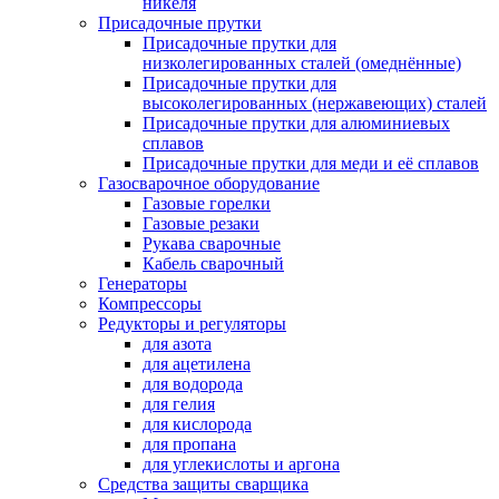
никеля
Присадочные прутки
Присадочные прутки для
низколегированных сталей (омеднённые)
Присадочные прутки для
высоколегированных (нержавеющих) сталей
Присадочные прутки для алюминиевых
сплавов
Присадочные прутки для меди и её сплавов
Газосварочное оборудование
Газовые горелки
Газовые резаки
Рукава сварочные
Кабель сварочный
Генераторы
Компрессоры
Редукторы и регуляторы
для азота
для ацетилена
для водорода
для гелия
для кислорода
для пропана
для углекислоты и аргона
Средства защиты сварщика