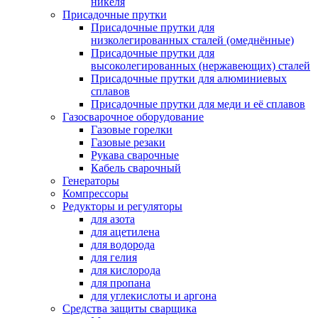
никеля
Присадочные прутки
Присадочные прутки для
низколегированных сталей (омеднённые)
Присадочные прутки для
высоколегированных (нержавеющих) сталей
Присадочные прутки для алюминиевых
сплавов
Присадочные прутки для меди и её сплавов
Газосварочное оборудование
Газовые горелки
Газовые резаки
Рукава сварочные
Кабель сварочный
Генераторы
Компрессоры
Редукторы и регуляторы
для азота
для ацетилена
для водорода
для гелия
для кислорода
для пропана
для углекислоты и аргона
Средства защиты сварщика