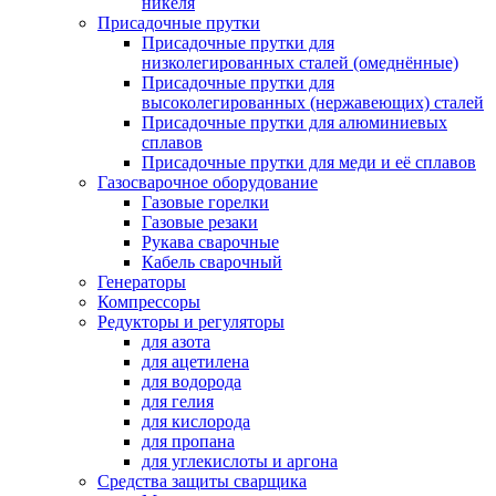
никеля
Присадочные прутки
Присадочные прутки для
низколегированных сталей (омеднённые)
Присадочные прутки для
высоколегированных (нержавеющих) сталей
Присадочные прутки для алюминиевых
сплавов
Присадочные прутки для меди и её сплавов
Газосварочное оборудование
Газовые горелки
Газовые резаки
Рукава сварочные
Кабель сварочный
Генераторы
Компрессоры
Редукторы и регуляторы
для азота
для ацетилена
для водорода
для гелия
для кислорода
для пропана
для углекислоты и аргона
Средства защиты сварщика