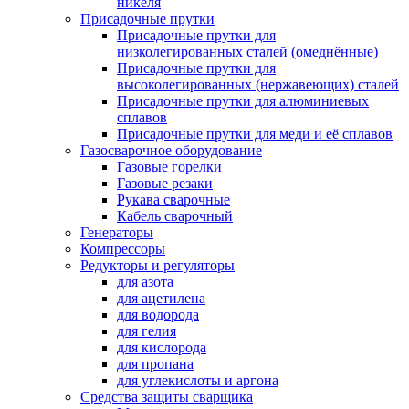
никеля
Присадочные прутки
Присадочные прутки для
низколегированных сталей (омеднённые)
Присадочные прутки для
высоколегированных (нержавеющих) сталей
Присадочные прутки для алюминиевых
сплавов
Присадочные прутки для меди и её сплавов
Газосварочное оборудование
Газовые горелки
Газовые резаки
Рукава сварочные
Кабель сварочный
Генераторы
Компрессоры
Редукторы и регуляторы
для азота
для ацетилена
для водорода
для гелия
для кислорода
для пропана
для углекислоты и аргона
Средства защиты сварщика